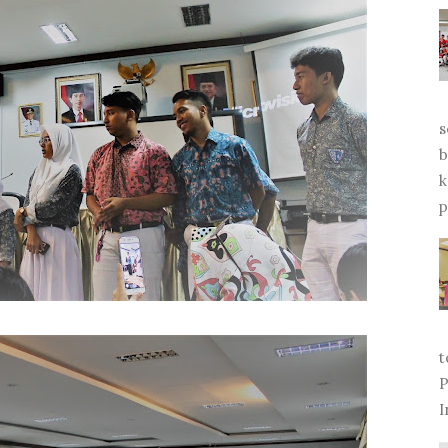
s
b
k
p
t
P
I