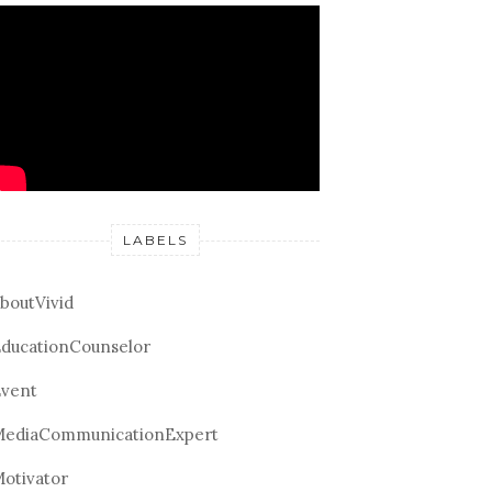
LABELS
boutVivid
ducationCounselor
vent
ediaCommunicationExpert
otivator