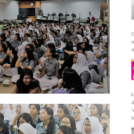
D
m
m
k
d
'
b