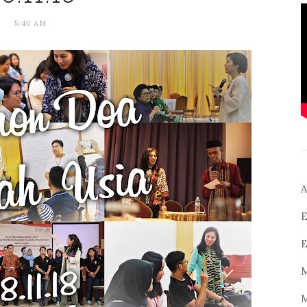
5:40 AM
A
E
E
M
M