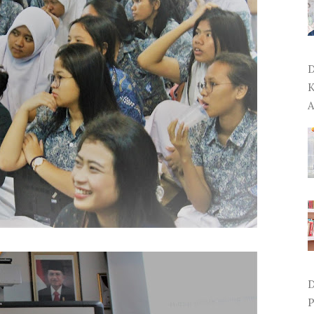
D
K
A
D
P