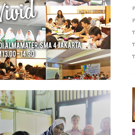
P
P
T
T
T