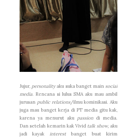
Jujur,
personality
aku suka banget main
social
media
. Rencana si lulus SMA aku mau ambil
jurusan
public relations
/ilmu kominikasi. Aku
juga mau banget kerja di PT media gitu kak,
karena ya menurut aku
passion
di media.
Dan setelah kemarin kak Vivid
talk show,
aku
jadi kayak
interest
banget buat kirim