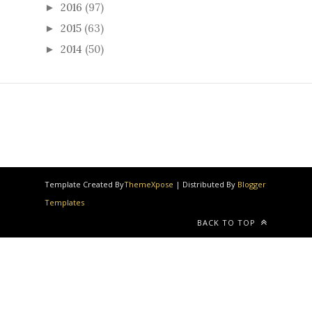
2016
(97)
►
2015
(63)
►
2014
(50)
►
Template Created By
ThemeXpose
| Distributed By
Blogger
Templates
BACK TO TOP