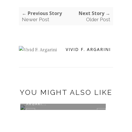
← Previous Story
Next Story →
Newer Post
Older Post
VIVID F. ARGARINI
YOU MIGHT ALSO LIKE
BUKU BARU KARYA DR. VIVID F.
NARA
ARGARI...
SMART