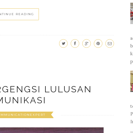
NTINUE READING
s
b
k
p
RGENGSI LULUSAN
MUNIKASI
t
P
OMMUNICATIONEXPERT
I