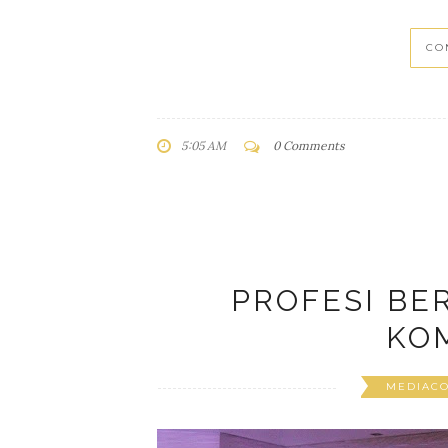
CO
5:05 AM
0 Comments
PROFESI BE
KO
MEDIAC