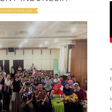
CATIONCOUNSELOR
A
E
E
M
M