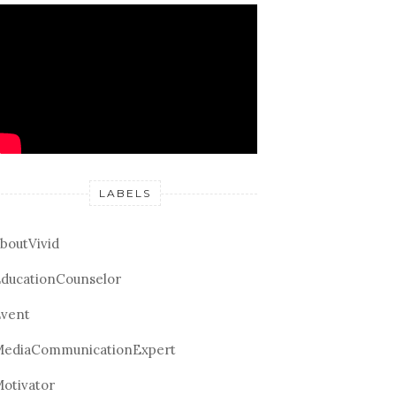
LABELS
boutVivid
ducationCounselor
vent
ediaCommunicationExpert
otivator