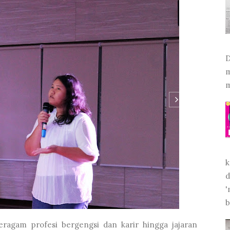
D
m
m
k
d
'
b
eragam profesi bergengsi dan karir hingga jajaran