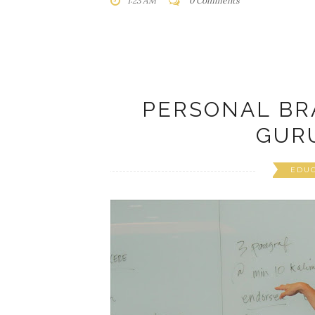
1:23 AM
0 Comments
PERSONAL B
GURU
EDU