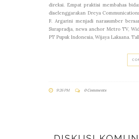
direksi. Empat praktisi membahas bid
diselenggarakan Dreya Communications,
F. Argarini menjadi narasumber bersa
Surapradja, news anchor Metro TV, Wi
PT Pupuk Indonesia, Wijaya Laksana. Tal
CO
9:26 PM
0 Comments
DISKUSI KOMUN