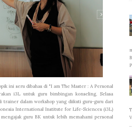
m
B
P
ik ini seru dibahas di "I am The Master : A Personal
akan i3L untuk guru bimbingan konseling, Selasa
di trainer dalam workshop yang diikuti guru-guru dari
onesia International Institute for Life-Sciences (i3L)
T
ni mengajak guru BK untuk lebih memahami personal
V
..