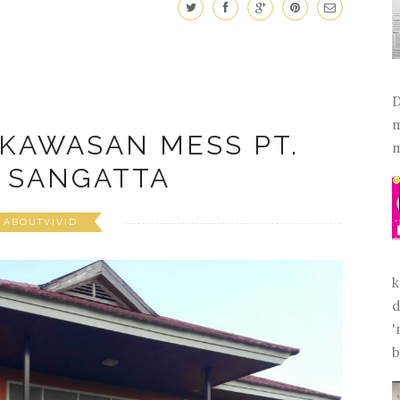
D
m
m
 KAWASAN MESS PT.
 SANGATTA
ABOUTVIVID
k
d
'
b