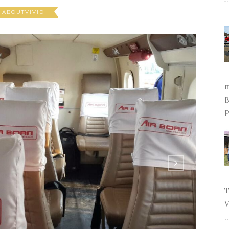
G AIR BORN
ABOUTVIVID
m
B
P
T
V
..