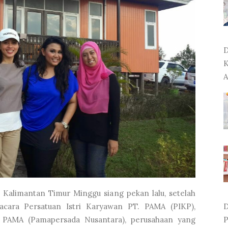
D
K
A
D
, Kalimantan Timur Minggu siang pekan lalu, setelah
P
 acara Persatuan Istri Karyawan PT. PAMA (PIKP),