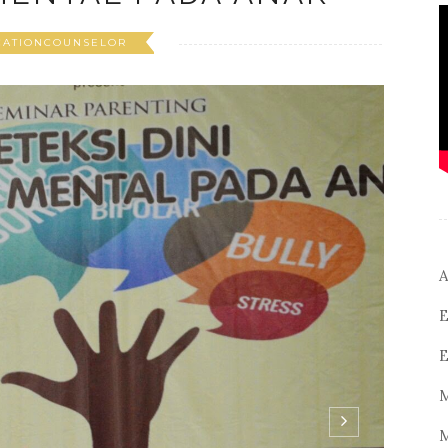
CATIONCOUNSELOR
A
E
E
M
M