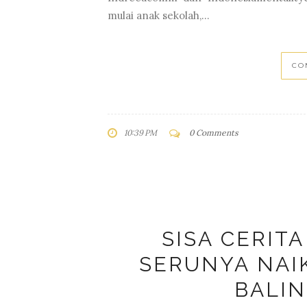
Mental Pada Anak. Meski bertajuk 
Indreeacomm dan Indonesiamentalitycar
mulai anak sekolah,...
CO
10:39 PM
0 Comments
SISA CERITA
SERUNYA NAI