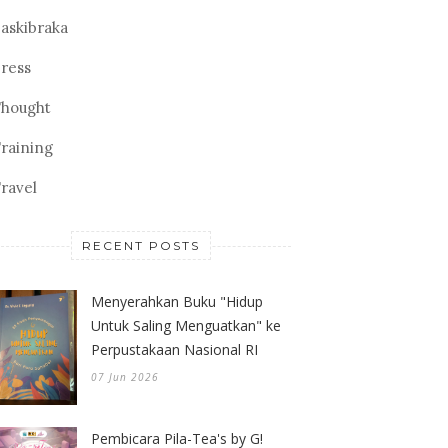
askibraka
ress
hought
raining
ravel
RECENT POSTS
Menyerahkan Buku "Hidup
Untuk Saling Menguatkan" ke
Perpustakaan Nasional RI
07 Jun 2026
Pembicara Pila-Tea's by G!