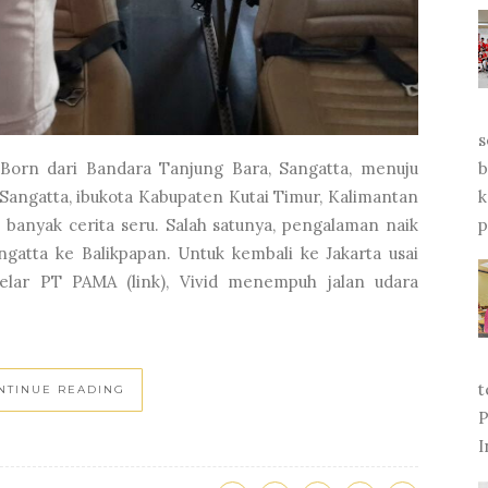
s
b
k
 Born dari Bandara Tanjung Bara, Sangatta, menuju
p
 Sangatta, ibukota Kabupaten Kutai Timur, Kalimantan
banyak cerita seru. Salah satunya, pengalaman naik
ngatta ke Balikpapan. Untuk kembali ke Jakarta usai
elar PT PAMA (link), Vivid menempuh jalan udara
t
P
NTINUE READING
I