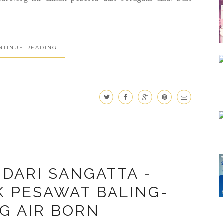
seminar parenting, namun acara yang diadakan
e.org ini diikuti peserta dari beragam usia. Dari
NTINUE READING
 DARI SANGATTA -
K PESAWAT BALING-