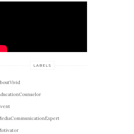
LABELS
boutVivid
ducationCounselor
vent
ediaCommunicationExpert
otivator