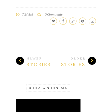
7:24 AM
0 Comments
NEWER
OLDER
STORIES
STORIES
#HOPE4INDONESIA