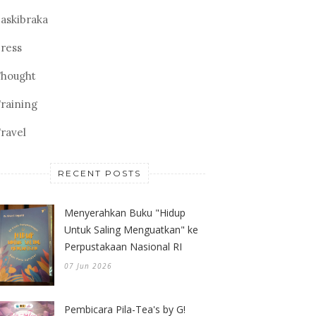
askibraka
ress
hought
raining
ravel
RECENT POSTS
Menyerahkan Buku "Hidup
Untuk Saling Menguatkan" ke
Perpustakaan Nasional RI
07 Jun 2026
Pembicara Pila-Tea's by G!