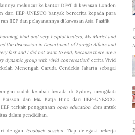
i lainnya meluncur ke kantor DFAT di kawasan London
isson dari IIEP-UNESCO banyak bercerita kepada para
eran IIEP dan pelayanannya di kawasan Asia-Pasifik.
D
harming, kind and very helpful leaders, Ms Muriel and
K
d the discussion in Department of Foreign Affairs and
A
ery fast and I did not want to end, because there are a
ry dynamic group with vivid conversation
," cerita Vivid
Sekolah Menengah Garuda Cendekia Jakarta sebagai
mbongan sudah kembali berada di Sydney mengikuti
 Poisson dan Ms. Katja Hinz dari IIEP-UNESCO.
 IIEP terkait penggunaan
open education data
untuk
itas dalam pendidikan.
D
P
hiri dengan
feedback session
. Tiap delegasi bekerja