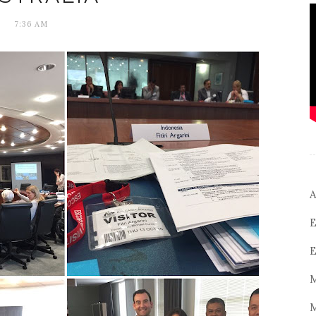
7:36 AM
A
E
E
M
M