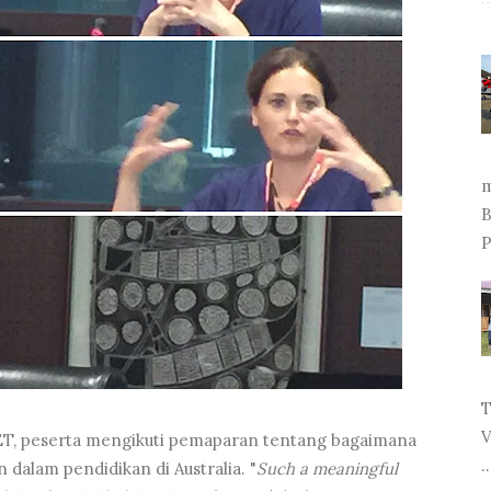
m
B
P
T
V
DoET, peserta mengikuti pemaparan tentang bagaimana
..
 dalam pendidikan di Australia. "
Such a meaningful