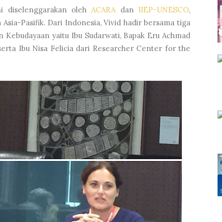
ni diselenggarakan oleh
ACARA
dan
IIEP-UNESCO
,
ia-Pasifik. Dari Indonesia, Vivid hadir bersama tiga
 Kebudayaan yaitu Ibu Sudarwati, Bapak Eru Achmad
rta Ibu Nisa Felicia dari Researcher Center for the