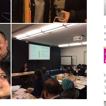
D
m
m
k
d
'
b