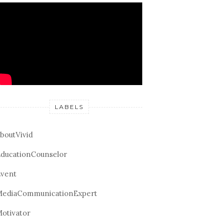
LABELS
boutVivid
ducationCounselor
vent
ediaCommunicationExpert
otivator