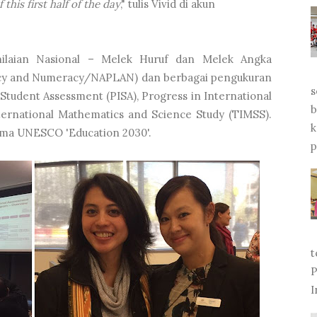
this first half of the day
," tulis Vivid di akun
nilaian Nasional – Melek Huruf dan Melek Angka
acy and Numeracy/NAPLAN) dan berbagai pengukuran
s
Student Assessment (PISA), Progress in International
b
ternational Mathematics and Science Study (TIMSS).
k
ema UNESCO 'Education 2030'.
p
t
P
I