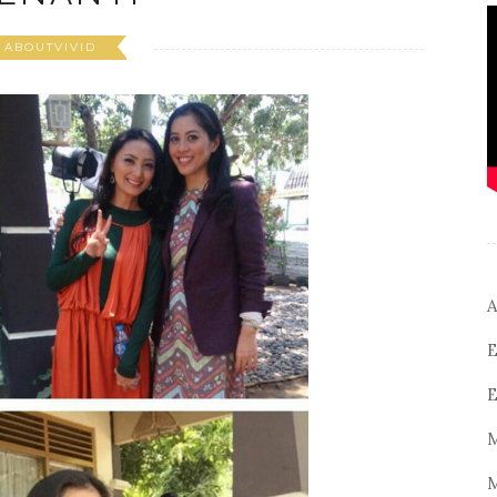
ABOUTVIVID
A
E
E
M
M