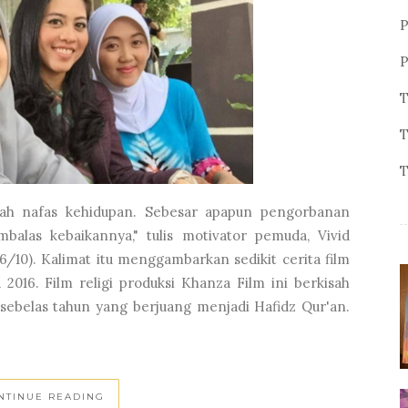
P
P
T
T
T
alah nafas kehidupan. Sebesar apapun pengorbanan
alas kebaikannya," tulis motivator pemuda, Vivid
6/10). Kalimat itu menggambarkan sedikit cerita film
2016. Film religi produksi Khanza Film ini berkisah
a sebelas tahun yang berjuang menjadi Hafidz Qur'an.
NTINUE READING