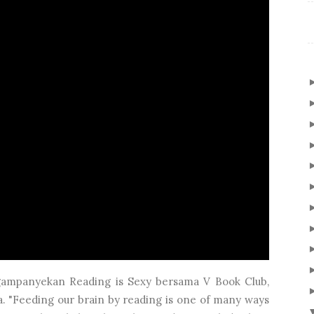
gampanyekan Reading is Sexy bersama V Book Club,
a. "Feeding our brain by reading is one of many ways