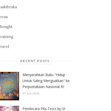
askibraka
ress
hought
raining
ravel
RECENT POSTS
Menyerahkan Buku "Hidup
Untuk Saling Menguatkan" ke
Perpustakaan Nasional RI
07 Jun 2026
Pembicara Pila-Tea's by G!