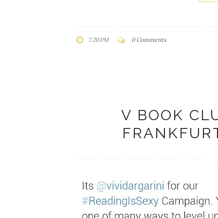
7:20 PM
0 Comments
V BOOK CLU
FRANKFURT