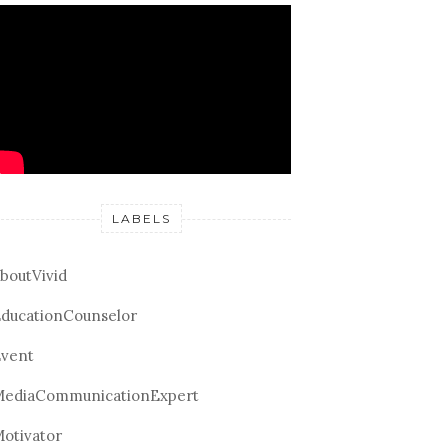
LABELS
boutVivid
ducationCounselor
vent
ediaCommunicationExpert
otivator