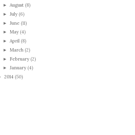
August
(8)
►
July
(6)
►
June
(11)
►
May
(4)
►
April
(8)
►
March
(2)
►
February
(2)
►
January
(4)
►
2014
(50)
►