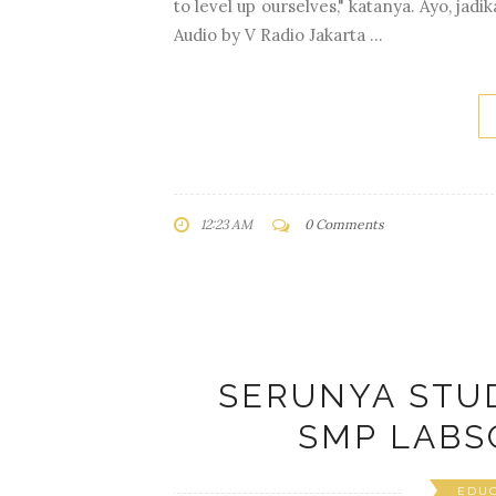
to level up ourselves," katanya. Ayo, ja
Audio by V Radio Jakarta ...
12:23 AM
0 Comments
SERUNYA STUD
SMP LABS
EDU