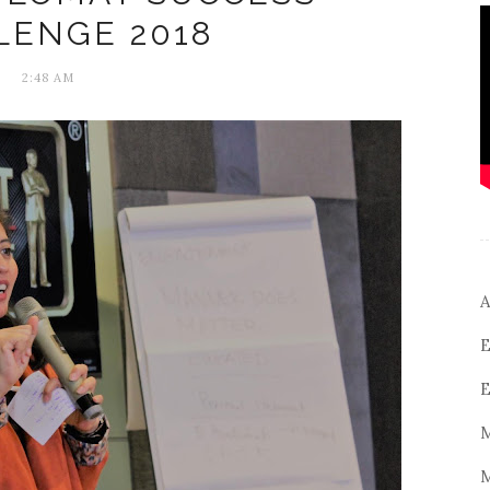
LENGE 2018
2:48 AM
A
E
E
M
M