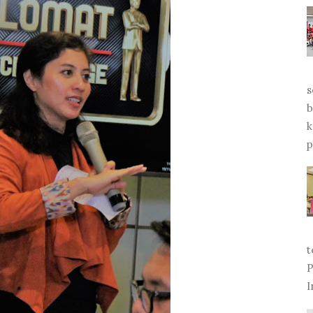
s
b
k
p
t
P
I