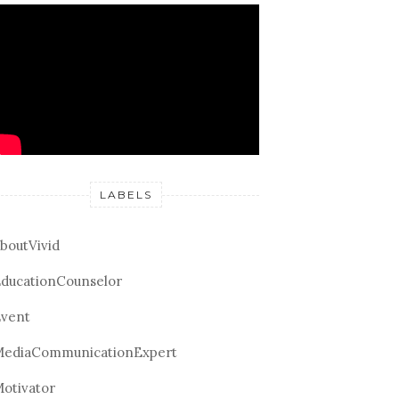
LABELS
boutVivid
ducationCounselor
vent
ediaCommunicationExpert
otivator