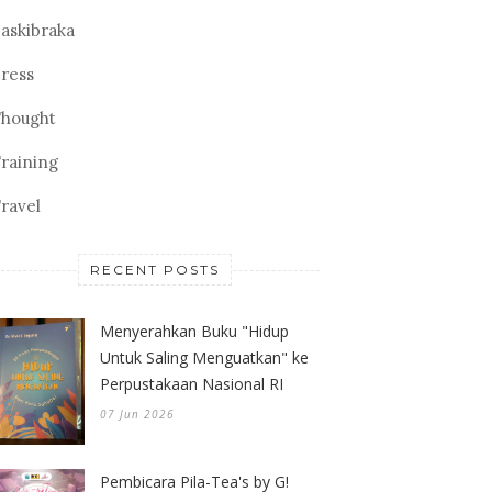
askibraka
ress
hought
raining
ravel
RECENT POSTS
Menyerahkan Buku "Hidup
Untuk Saling Menguatkan" ke
Perpustakaan Nasional RI
07 Jun 2026
Pembicara Pila-Tea's by G!