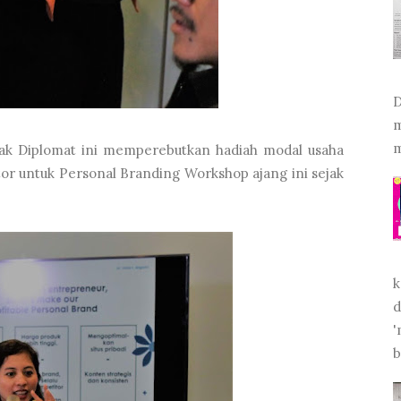
D
m
m
lak Diplomat ini memperebutkan hadiah modal usaha
ntor untuk Personal Branding Workshop ajang ini sejak
k
d
'
b