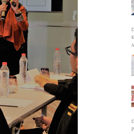
D
K
A
D
P