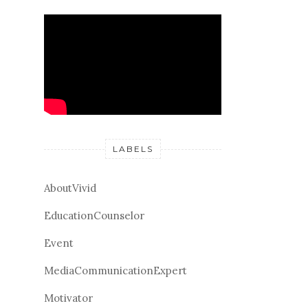
LABELS
AboutVivid
EducationCounselor
Event
MediaCommunicationExpert
Motivator