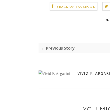
SHARE ON FACEBOOK
← Previous Story
VIVID F. ARGAR
YOU MI
NARASUMBER