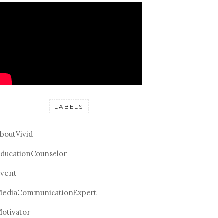
LABELS
boutVivid
ducationCounselor
vent
ediaCommunicationExpert
otivator