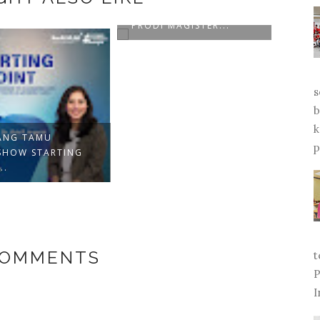
MENJADI PEMBICARA DI
PRODI MAGISTER...
s
b
k
ANG TAMU
p
SHOW STARTING
MENY
..
"HID
COMMENTS
t
P
I