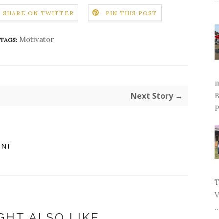
SHARE ON TWITTER
PIN THIS POST
Motivator
TAGS:
m
Next Story →
B
P
INI
T
V
..
GHT ALSO LIKE