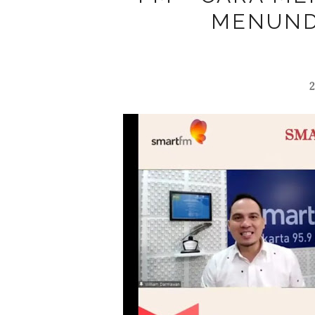
MENUND
2