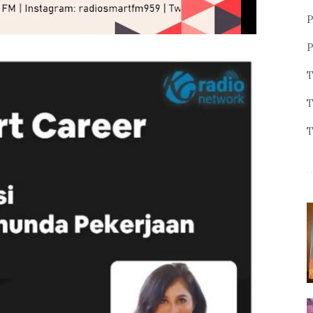
P
P
T
T
T