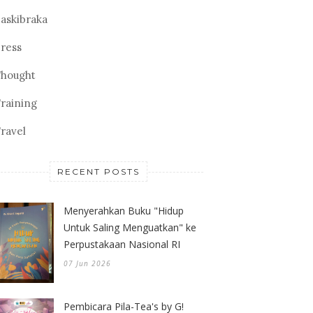
askibraka
ress
hought
raining
ravel
RECENT POSTS
Menyerahkan Buku "Hidup
Untuk Saling Menguatkan" ke
Perpustakaan Nasional RI
07 Jun 2026
Pembicara Pila-Tea's by G!