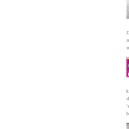
D
m
m
k
d
'
b