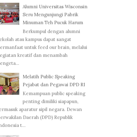
BUKU
Alumni Universitas Wisconsin
VIVID
Seru Mengunjungi Pabrik
Minuman Teh Pucuk Harum
Berkumpul dengan alumni
ekolah atau kampus dapat sangat
ermanfaat untuk feed our brain, melalui
egiatan kreatif dan menambah
engeta...
ERAHKAN BUKU
PEMBICARA PILA-TEA'S
UP UNTUK SALIN...
BY G! MARKET: ...
Melatih Public Speaking
Pejabat dan Pegawai DPD RI
Kemampuan public speaking
penting dimiliki siapapun,
ermasuk aparatur sipil negara. Dewan
erwakilan Daerah (DPD) Republik
ndonesia t...