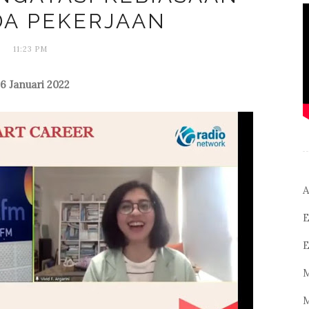
A PEKERJAAN
11:23 PM
6 Januari 2022
A
E
E
M
M