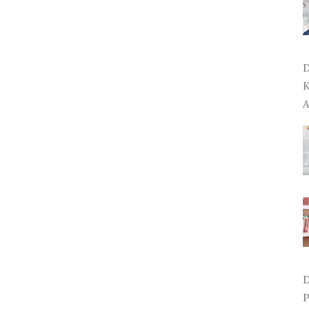
D
K
A
D
P