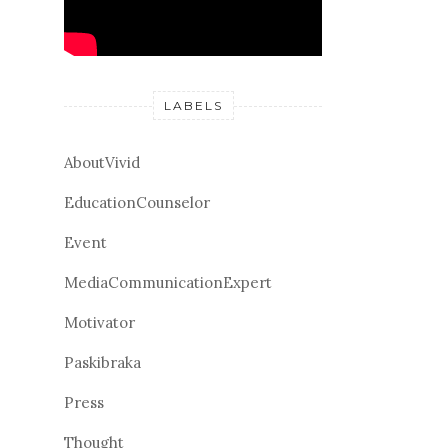
LABELS
AboutVivid
EducationCounselor
Event
MediaCommunicationExpert
Motivator
Paskibraka
Press
Thought