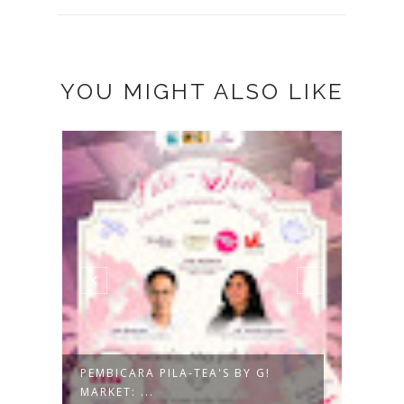
YOU MIGHT ALSO LIKE
BUKU
ARGAR
PEMBICARA PILA-TEA'S BY G!
MARKET: ...