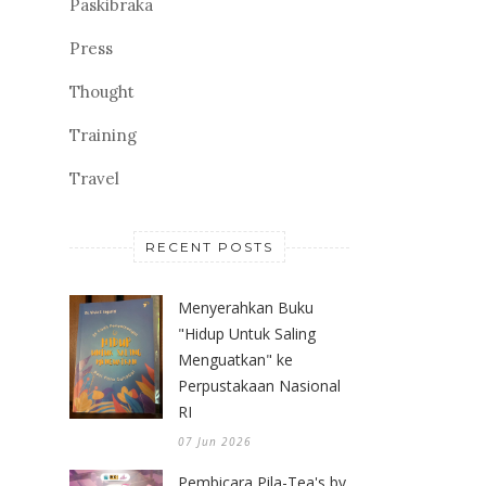
Paskibraka
Press
Thought
Training
Travel
RECENT POSTS
Menyerahkan Buku
"Hidup Untuk Saling
Menguatkan" ke
Perpustakaan Nasional
RI
07 Jun 2026
Pembicara Pila-Tea's by