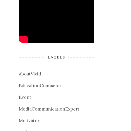
LABELS
AboutVivid
EducationCounselor
Event
MediaCommunicationExpert
Motivator