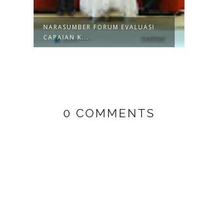
NARASUMBER FORUM EVALUASI
NARA
CAPAIAN K...
JAMIY
0 COMMENTS