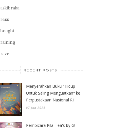
askibraka
ress
hought
raining
ravel
RECENT POSTS
Menyerahkan Buku "Hidup
Untuk Saling Menguatkan" ke
Perpustakaan Nasional RI
07 Jun 2026
Pembicara Pila-Tea's by G!