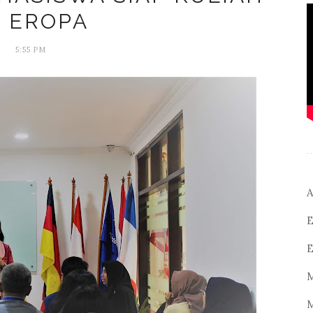
I EROPA
5:55 PM
A
E
E
M
M