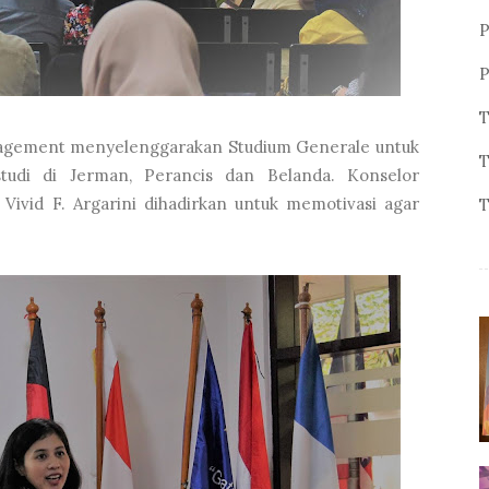
P
P
T
anagement menyelenggarakan Studium Generale untuk
T
udi di Jerman, Perancis dan Belanda. Konselor
Vivid F. Argarini dihadirkan untuk memotivasi agar
T