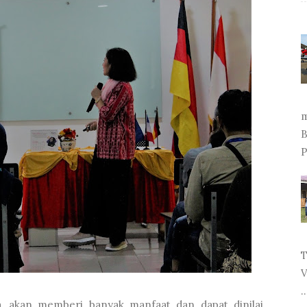
m
B
P
T
V
..
pa, akan memberi banyak manfaat dan dapat dinilai