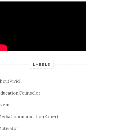
LABELS
boutVivid
ducationCounselor
vent
ediaCommunicationExpert
otivator