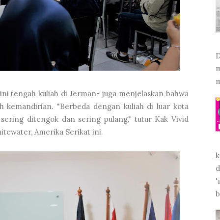
D
m
m
kini tengah kuliah di Jerman- juga menjelaskan bahwa
ih kemandirian. "Berbeda dengan kuliah di luar kota
ring ditengok dan sering pulang," tutur Kak Vivid
tewater, Amerika Serikat ini.
k
d
'
b