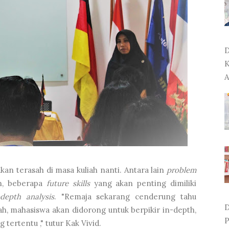
D
K
A
an terasah di masa kuliah nanti. Antara lain
problem
n, beberapa
future skills
yang akan penting dimiliki
-depth analysis
. "Remaja sekarang cenderung tahu
D
h, mahasiswa akan didorong untuk berpikir in-depth,
P
tertentu ," tutur Kak Vivid.