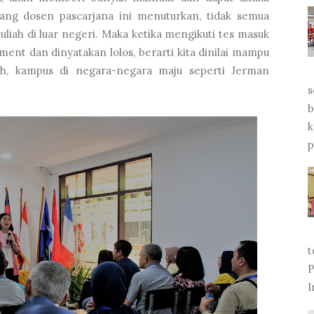
rang dosen pascarjana ini menuturkan, tidak semua
liah di luar negeri. Maka ketika mengikuti tes masuk
ent dan dinyatakan lolos, berarti kita dinilai mampu
h, kampus di negara-negara maju seperti Jerman
s
b
k
p
t
P
I