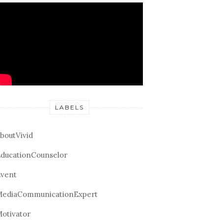
LABELS
boutVivid
ducationCounselor
vent
ediaCommunicationExpert
otivator