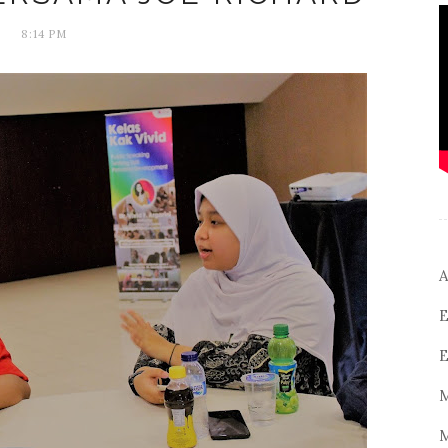
8:14 PM
A
E
E
M
M