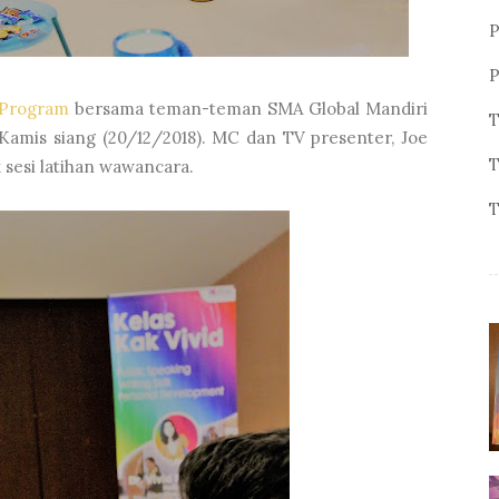
P
P
n Program
bersama teman-teman SMA Global Mandiri
T
 Kamis siang (20/12/2018). MC dan TV presenter, Joe
T
 sesi latihan wawancara.
T