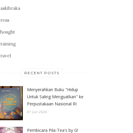
askibraka
ress
hought
raining
ravel
RECENT POSTS
Menyerahkan Buku "Hidup
Untuk Saling Menguatkan" ke
Perpustakaan Nasional RI
07 Jun 2026
Pembicara Pila-Tea's by G!