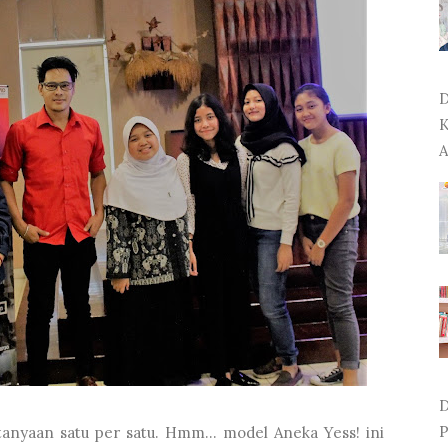
D
K
A
D
P
nyaan satu per satu. Hmm... model Aneka Yess! ini