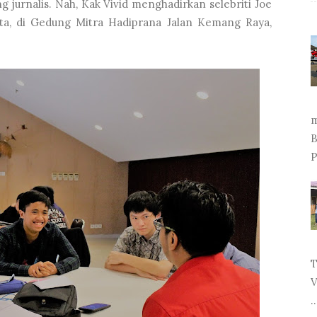
g jurnalis. Nah, Kak Vivid menghadirkan selebriti Joe
ta, di Gedung Mitra Hadiprana Jalan Kemang Raya,
m
B
P
T
V
..