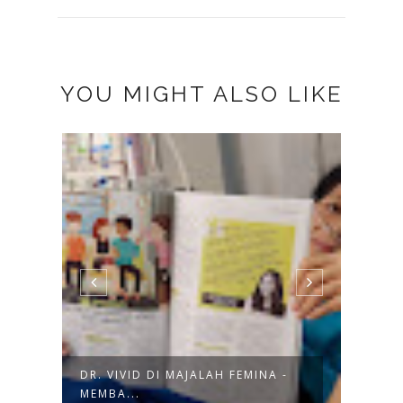
YOU MIGHT ALSO LIKE
DR. VIVID DI MAJALAH FEMINA -
BUKU
MEMBA...
MATT