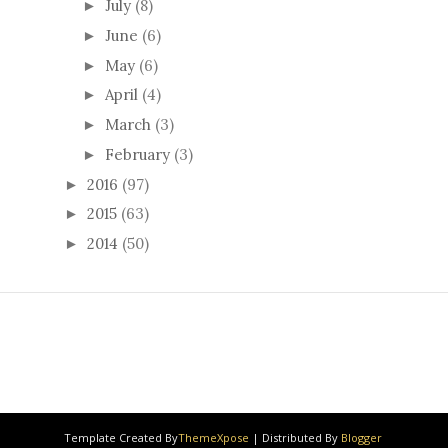
July
(8)
►
June
(6)
►
May
(6)
►
April
(4)
►
March
(3)
►
February
(3)
►
2016
(97)
►
2015
(63)
►
2014
(50)
►
Template Created By
ThemeXpose
| Distributed By
Blogger