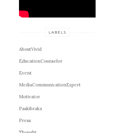
LABELS
AboutVivid
EducationCounselor
Event
MediaCommunicationExpert
Motivator
Paskibraka
Press
Thought