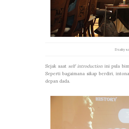
Dzaky s
Sejak saat
self introduction
ini pula b
Seperti bagaimana sikap berdiri, intonas
depan dada.