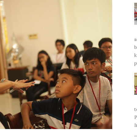
s
b
k
p
t
P
I