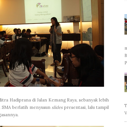
m
B
P
itra Hadiprana di Jalan Kemang Raya, sebanyak lebih
T
gga SMA berlatih menyusun
slides
presentasi, lalu tampil
V
gasannya.
..