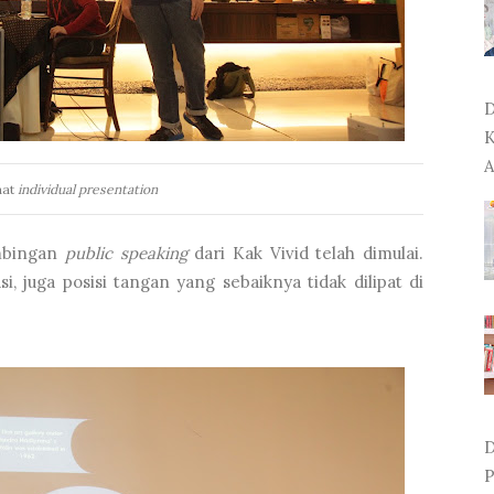
D
K
A
aat
individual presentation
imbingan
public speaking
dari Kak Vivid telah dimulai.
i, juga posisi tangan yang sebaiknya tidak dilipat di
D
P