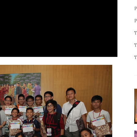
P
P
T
T
T