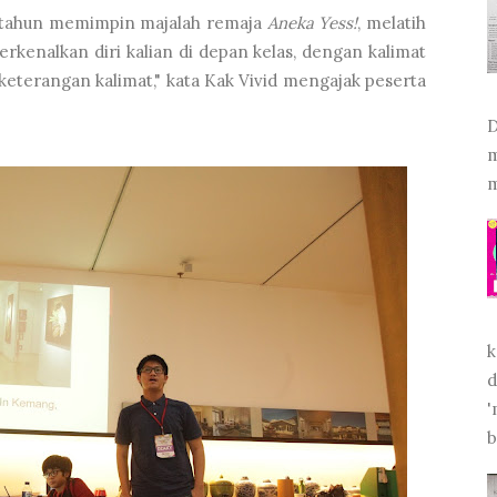
 tahun memimpin majalah remaja
Aneka Yess!
, melatih
Perkenalkan diri kalian di depan kelas, dengan kalimat
, keterangan kalimat," kata Kak Vivid mengajak peserta
D
m
m
k
d
'
b