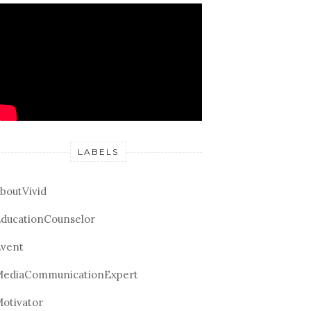
LABELS
boutVivid
ducationCounselor
vent
ediaCommunicationExpert
otivator