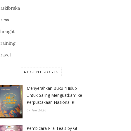
askibraka
ress
hought
raining
ravel
RECENT POSTS
Menyerahkan Buku "Hidup
Untuk Saling Menguatkan" ke
Perpustakaan Nasional RI
07 Jun 2026
Pembicara Pila-Tea's by G!