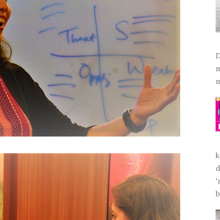
D
m
m
k
d
'
b