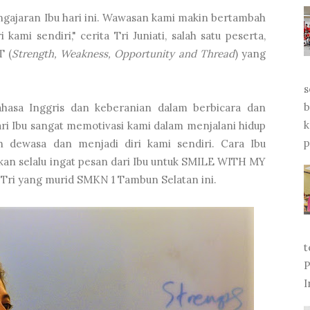
ngajaran Ibu hari ini. Wawasan kami makin bertambah
mi sendiri," cerita Tri Juniati, salah satu peserta,
T (
Strength, Weakness, Opportunity and Thread
) yang
s
b
hasa Inggris dan keberanian dalam berbicara dan
k
i Ibu sangat memotivasi kami dalam menjalani hidup
p
h dewasa dan menjadi diri kami sendiri. Cara Ibu
an selalu ingat pesan dari Ibu untuk SMILE WITH MY
ri yang murid SMKN 1 Tambun Selatan ini.
t
P
I