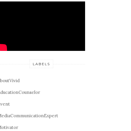
LABELS
boutVivid
ducationCounselor
vent
ediaCommunicationExpert
otivator