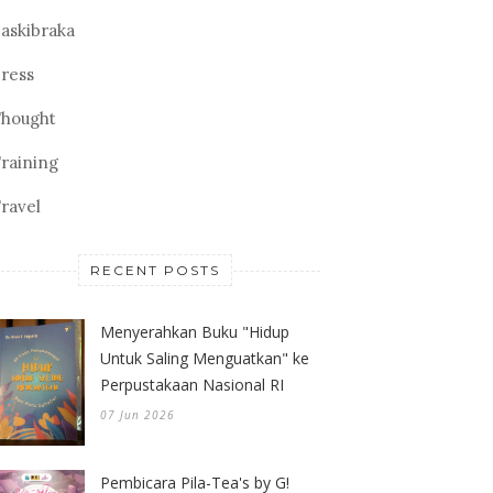
askibraka
ress
hought
raining
ravel
RECENT POSTS
Menyerahkan Buku "Hidup
Untuk Saling Menguatkan" ke
Perpustakaan Nasional RI
07 Jun 2026
Pembicara Pila-Tea's by G!