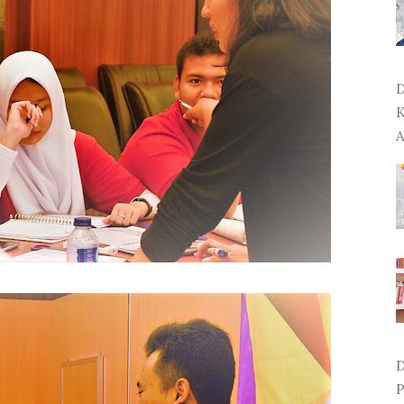
D
K
A
D
P