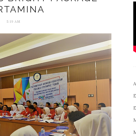
RTAMINA
5:19 AM
A
E
E
M
M