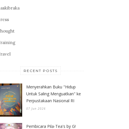
askibraka
ress
hought
raining
ravel
RECENT POSTS
Menyerahkan Buku "Hidup
Untuk Saling Menguatkan" ke
Perpustakaan Nasional RI
07 Jun 2026
Pembicara Pila-Tea's by G!