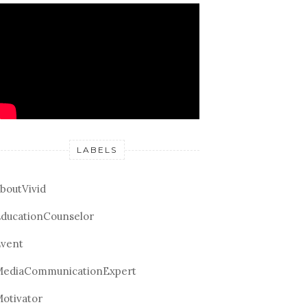
LABELS
boutVivid
ducationCounselor
vent
ediaCommunicationExpert
otivator