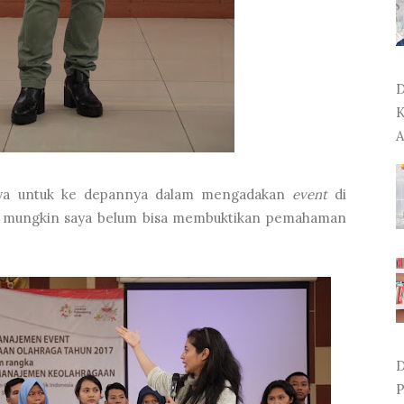
D
K
A
saya untuk ke depannya dalam mengadakan
event
di
pi mungkin saya belum bisa membuktikan pemahaman
D
P