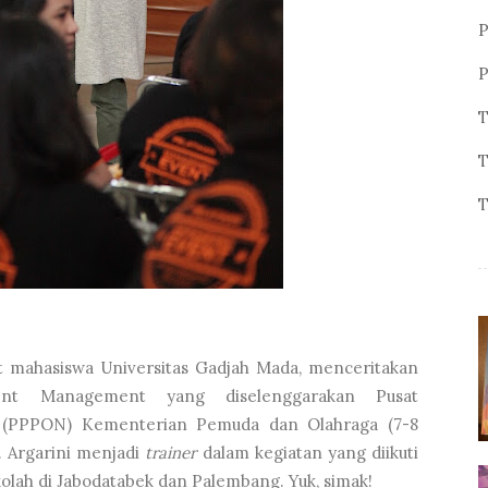
P
P
T
T
T
lat mahasiswa Universitas Gadjah Mada, menceritakan
ent Management yang diselenggarakan Pusat
(PPPON) Kementerian Pemuda dan Olahraga (7-8
. Argarini menjadi
trainer
dalam kegiatan yang diikuti
olah di Jabodatabek dan Palembang. Yuk, simak!