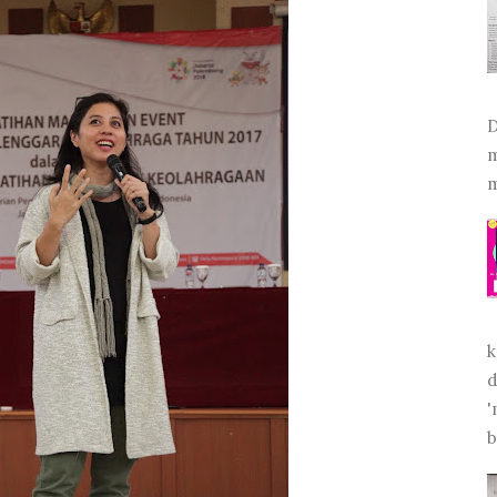
D
m
m
k
d
'
b