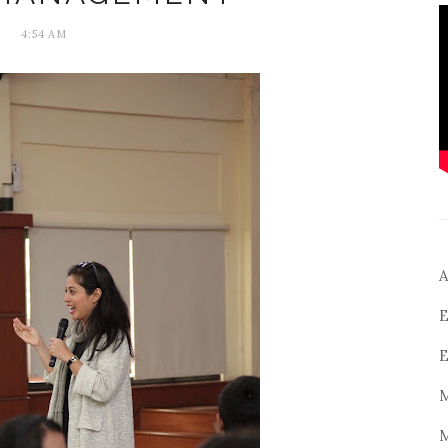
4:54 AM
A
E
E
M
M