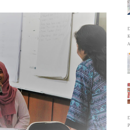
D
K
A
D
P