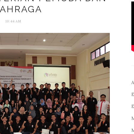
AHRAGA
10:44 AM
A
E
E
M
M