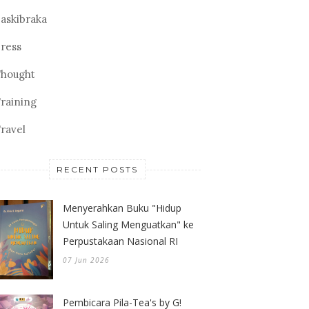
askibraka
ress
hought
raining
ravel
RECENT POSTS
Menyerahkan Buku "Hidup
Untuk Saling Menguatkan" ke
Perpustakaan Nasional RI
07 Jun 2026
Pembicara Pila-Tea's by G!