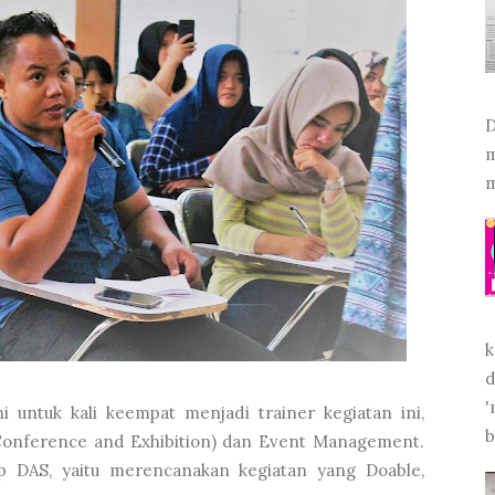
D
m
m
k
d
'
ni untuk kali keempat menjadi trainer kegiatan ini,
b
Conference and Exhibition) dan Event Management.
p DAS, yaitu merencanakan kegiatan yang Doable,