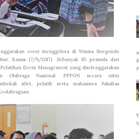
lenggarakan
event
menggelora di Wisma Soegondo
m
ubur, Kamis (7/9/2017). Sebanyak 85 pemuda dari
B
 Pelatihan Event Management yang diselenggarakan
P
n Olahraga Nasional. PPPON secara rutin
ekali atlet, pelatih serta mahasiswa Fakultas
eolahragaan.
T
V
..