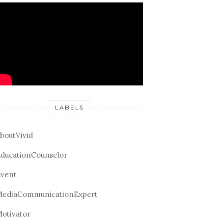
LABELS
boutVivid
ducationCounselor
vent
ediaCommunicationExpert
otivator