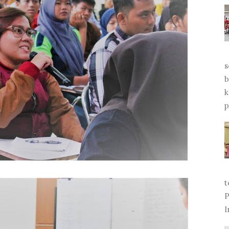
s
b
k
p
t
P
I