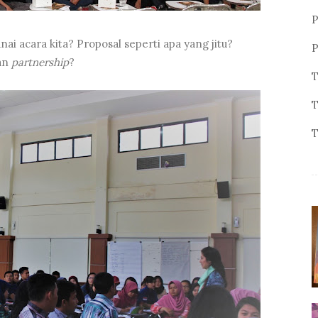
P
ai acara kita? Proposal seperti apa yang jitu?
P
an
partnership
?
T
T
T