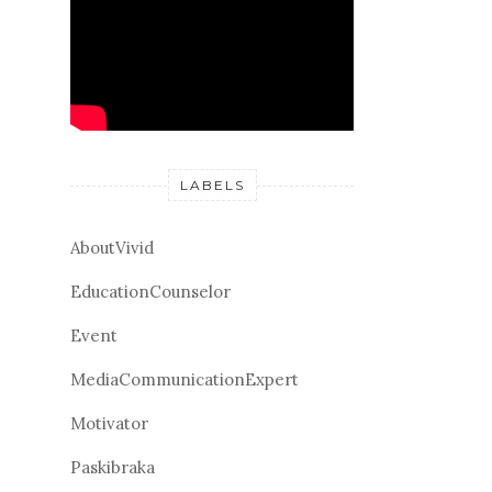
LABELS
AboutVivid
EducationCounselor
Event
MediaCommunicationExpert
Motivator
Paskibraka