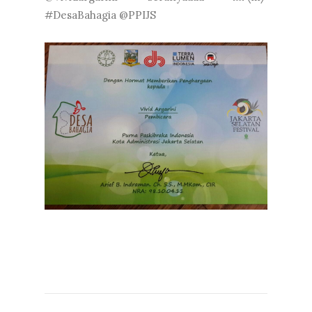
#DesaBahagia @PPIJS