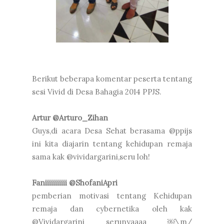
Berikut beberapa komentar peserta tentang
sesi Vivid di Desa Bahagia 2014 PPJS.
Artur @Arturo_Zihan
Guys,di acara Desa Sehat berasama @ppijs
ini kita diajarin tentang kehidupan remaja
sama kak @vividargarini,seru loh!
Faniiiiiiiiiii @ShofaniApri
pemberian motivasi tentang Kehidupan
remaja dan cybernetika oleh kak
@Vividargarini serunyaaaa ￼\m/