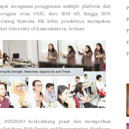
apat menguasai penggunaan multiple platform dari
P
beragam versi UNIX, daro IBM AIX hingga SUN
P
rating Systems. Ifik Arifin, pendirinya, merupakan
ari University of Kaiserslautern, Jerman.
T
T
T
95, INIXINDO berkembang pesat dan memperluas
in Database, Web Design and Programming, Hardware