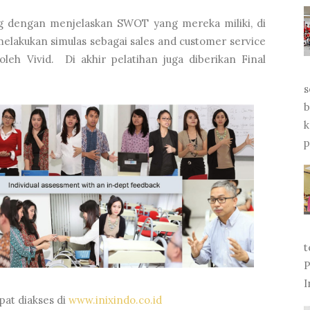
king dengan menjelaskan SWOT yang mereka miliki, di
 melakukan simulas sebagai sales and customer service
oleh Vivid. Di akhir pelatihan juga diberikan Final
s
b
k
p
t
P
I
at diakses di
www.inixindo.co.id