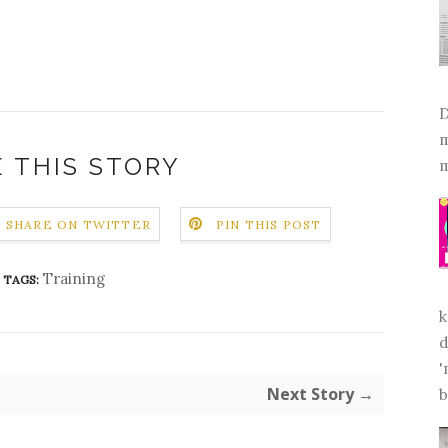
D
m
 THIS STORY
m
SHARE ON TWITTER
PIN THIS POST
Training
TAGS:
k
d
'
Next Story →
b