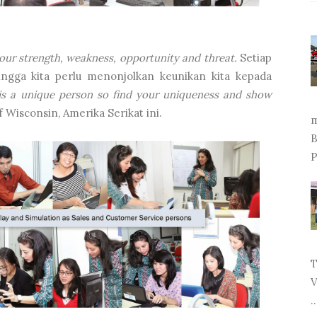
ur strength, weakness, opportunity and threat.
Setiap
ingga kita perlu menonjolkan keunikan kita kepada
s a unique person so find your uniqueness and show
f Wisconsin, Amerika Serikat ini.
m
B
P
T
V
..