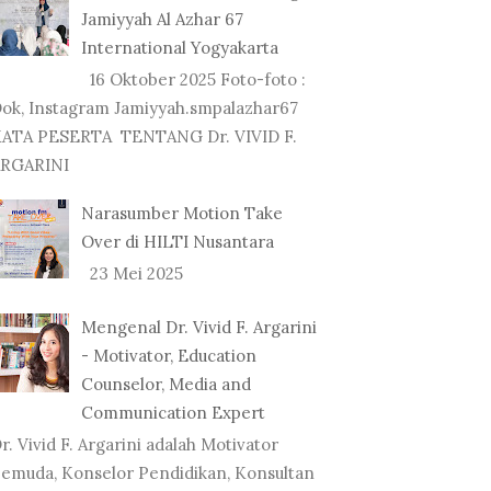
Jamiyyah Al Azhar 67
International Yogyakarta
16 Oktober 2025 Foto-foto :
ok, Instagram Jamiyyah.smpalazhar67
ATA PESERTA TENTANG Dr. VIVID F.
RGARINI
Narasumber Motion Take
Over di HILTI Nusantara
23 Mei 2025
Mengenal Dr. Vivid F. Argarini
- Motivator, Education
Counselor, Media and
Communication Expert
NAR
r. Vivid F. Argarini adalah Motivator
NER PELATIHAN
TRAINER PELATIHAN
PELA
emuda, Konselor Pendidikan, Konsultan
NTERIAN KOMUN...
PEGAWAI HOTEL TEN...
SEKO