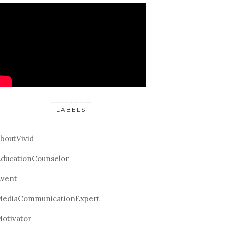
LABELS
boutVivid
ducationCounselor
vent
ediaCommunicationExpert
otivator