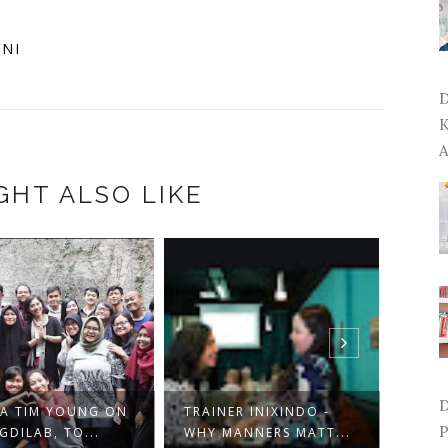
INI
D
K
A
GHT ALSO LIKE
D
TA TIM YOUNG ON
TRAINER INIXINDO -
TRAI
P
GDILAB, TO...
WHY MANNERS MATT...
KEME