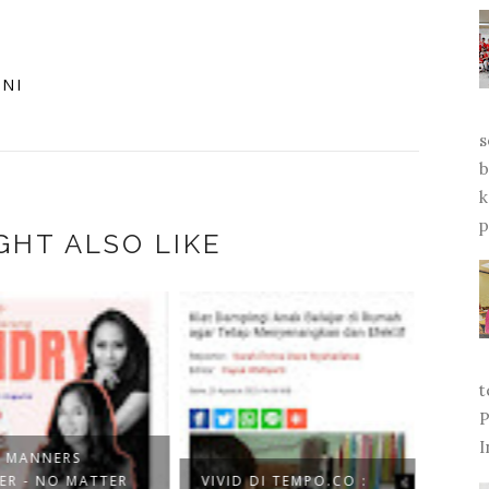
INI
s
b
k
p
GHT ALSO LIKE
t
P
I
 MANNERS
ER - NO MATTER
VIVID DI TEMPO.CO :
VIVI