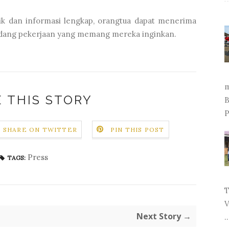
ik dan informasi lengkap, orangtua dapat menerima
bidang pekerjaan yang memang mereka inginkan.
m
 THIS STORY
B
P
SHARE ON TWITTER
PIN THIS POST
Press
TAGS:
T
V
Next Story →
..