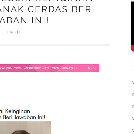
ANAK CERDAS BERI
ABAN INI!
7:16 PM
A
E
E
M
M