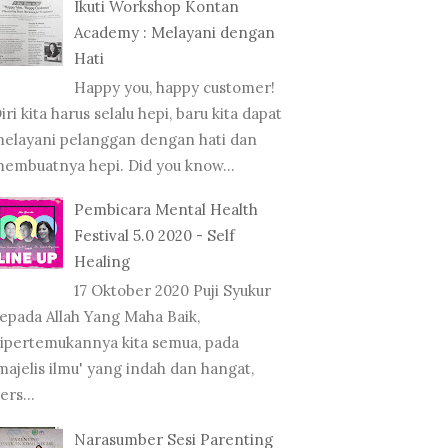
Ikuti Workshop Kontan
 : TIPS DAMP...
PASAR KLEWER' DI I...
PASA
Academy : Melayani dengan
Hati
Happy you, happy customer!
iri kita harus selalu hepi, baru kita dapat
elayani pelanggan dengan hati dan
embuatnya hepi. Did you know...
Pembicara Mental Health
Festival 5.0 2020 - Self
Healing
17 Oktober 2020 Puji Syukur
epada Allah Yang Maha Baik,
ipertemukannya kita semua, pada
majelis ilmu' yang indah dan hangat,
ers...
Narasumber Sesi Parenting