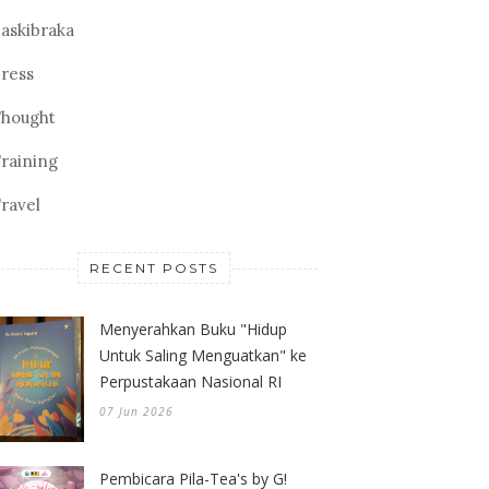
askibraka
ress
hought
raining
ravel
RECENT POSTS
Menyerahkan Buku "Hidup
Untuk Saling Menguatkan" ke
Perpustakaan Nasional RI
07 Jun 2026
Pembicara Pila-Tea's by G!