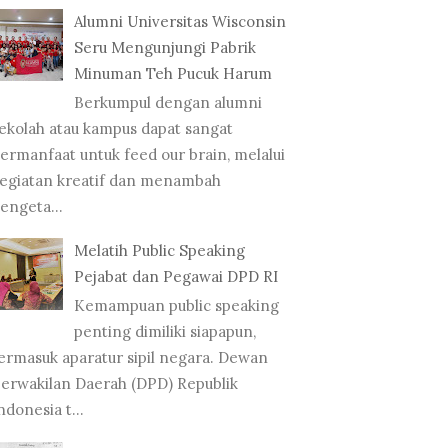
Alumni Universitas Wisconsin
Seru Mengunjungi Pabrik
Minuman Teh Pucuk Harum
Berkumpul dengan alumni
ekolah atau kampus dapat sangat
ermanfaat untuk feed our brain, melalui
egiatan kreatif dan menambah
engeta...
Melatih Public Speaking
Pejabat dan Pegawai DPD RI
Kemampuan public speaking
penting dimiliki siapapun,
ermasuk aparatur sipil negara. Dewan
erwakilan Daerah (DPD) Republik
ndonesia t...
D DI INVESTOR
BUKU 'IBUKU RATU
BUKU