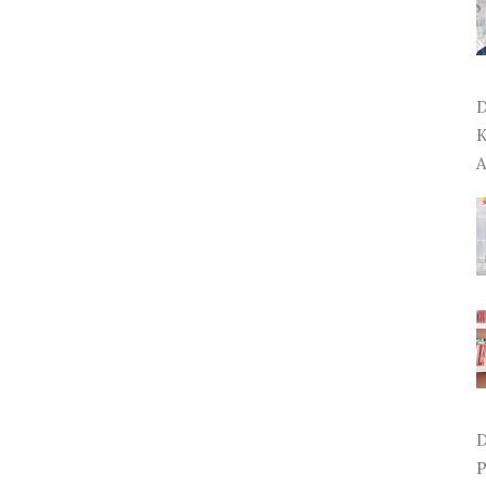
D
K
A
D
P