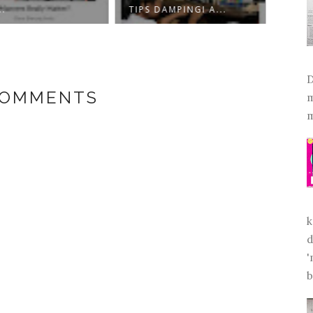
.
TIPS DAMPINGI A...
DAILY
D
COMMENTS
m
m
k
d
'
b