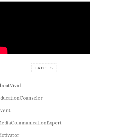
LABELS
boutVivid
ducationCounselor
vent
ediaCommunicationExpert
otivator