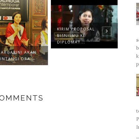
KIRIM PROPOSAL
BISNISMU KE
PERS
s
DIPLOMAT...
WORK
b
D ARGARINI AKAN
k
INTANGI DRA...
p
COMMENTS
t
P
I