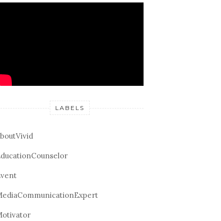
LABELS
boutVivid
ducationCounselor
vent
ediaCommunicationExpert
otivator