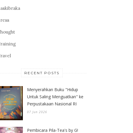
askibraka
ress
hought
raining
ravel
RECENT POSTS
Menyerahkan Buku "Hidup
Untuk Saling Menguatkan" ke
Perpustakaan Nasional RI
07 Jun 2026
Pembicara Pila-Tea's by G!