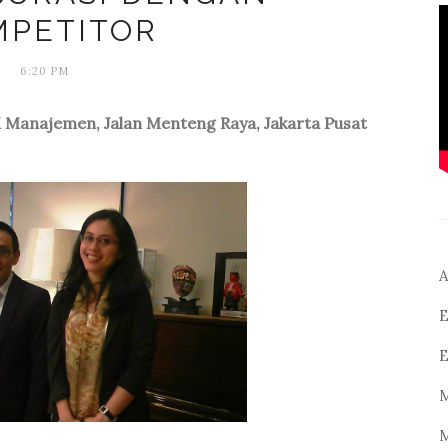
MPETITOR
6:20 PM
M Manajemen, Jalan Menteng Raya, Jakarta Pusat
A
E
E
M
M