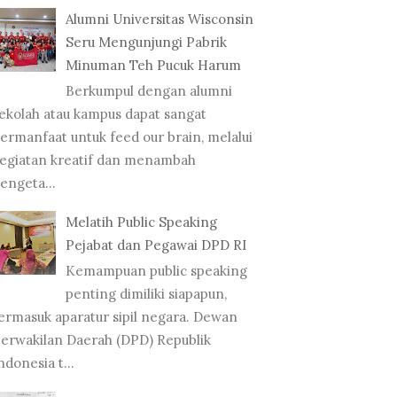
Alumni Universitas Wisconsin
Seru Mengunjungi Pabrik
Minuman Teh Pucuk Harum
Berkumpul dengan alumni
ONAL BRANDING
ekolah atau kampus dapat sangat
SHOP VIVID F....
BERK
ermanfaat untuk feed our brain, melalui
ALUMNI UNIVERSITAS
INST
egiatan kreatif dan menambah
WISCONSIN SERU M...
T...
engeta...
Melatih Public Speaking
Pejabat dan Pegawai DPD RI
Kemampuan public speaking
penting dimiliki siapapun,
ermasuk aparatur sipil negara. Dewan
erwakilan Daerah (DPD) Republik
ndonesia t...