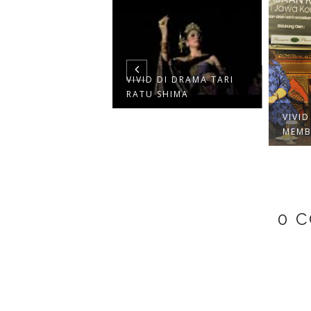
VIVID DI DRAMA TARI
RATU SHIMA
UNJUNG KE
TUT PARIWISATA
VIVI
MEMB
0 