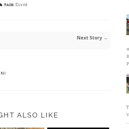
Event
TAGS:
Next Story →
m
B
P
INI
T
GHT ALSO LIKE
V
..