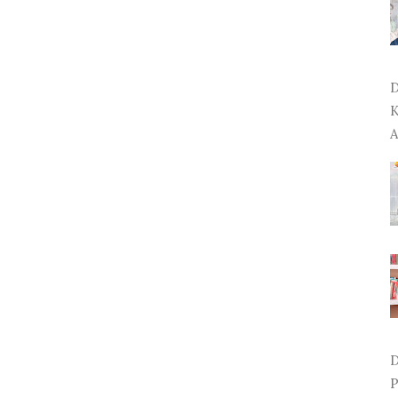
D
K
A
D
P