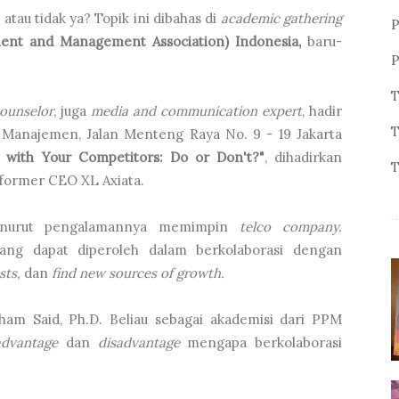
atau tidak ya? Topik ini dibahas di
academic gathering
P
ent and Management Association) Indonesia,
baru-
P
T
ounselor
, juga
media and communication expert
, hadir
T
Manajemen, Jalan Menteng Raya No. 9 - 19 Jakarta
g with Your Competitors: Do or Don't?"
, dihadirkan
T
 former CEO XL Axiata.
enurut pengalamannya memimpin
telco company.
yang dapat diperoleh dalam berkolaborasi dengan
sts,
dan
find new sources of growth.
lham Said, Ph.D. Beliau sebagai akademisi dari PPM
advantage
dan
disadvantage
mengapa berkolaborasi