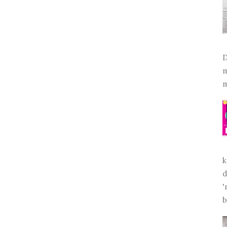
D
m
m
k
d
'
b