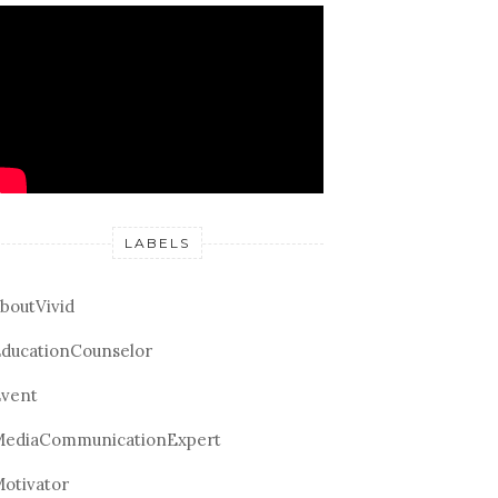
LABELS
boutVivid
ducationCounselor
vent
ediaCommunicationExpert
otivator