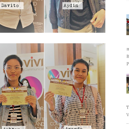
m
B
P
T
V
..