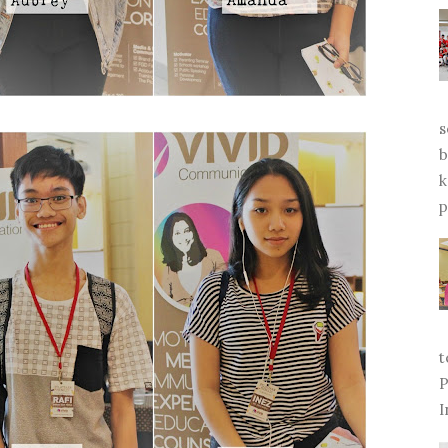
s
b
k
p
t
P
I