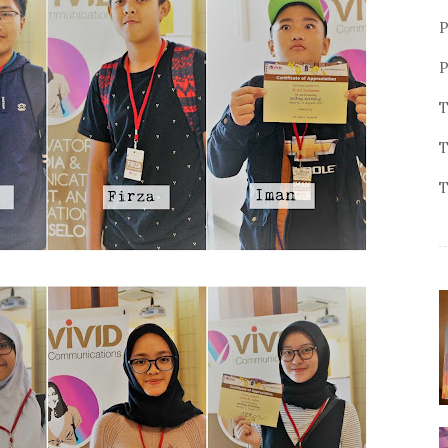
P
P
T
T
T