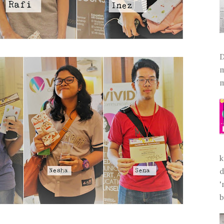
D
m
m
k
d
'
b