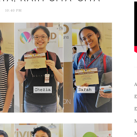
10:40 PM
A
E
E
M
M