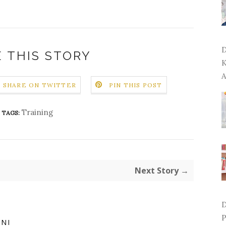
D
 THIS STORY
K
A
SHARE ON TWITTER
PIN THIS POST
Training
TAGS:
Next Story →
D
P
INI