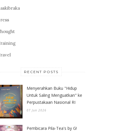
askibraka
ress
hought
raining
ravel
RECENT POSTS
Menyerahkan Buku "Hidup
Untuk Saling Menguatkan" ke
Perpustakaan Nasional RI
07 Jun 2026
Pembicara Pila-Tea's by G!