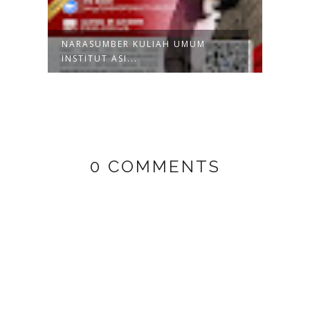
NARASUMBER KULIAH UMUM
NARA
INSTITUT ASI...
SDN 
0 COMMENTS