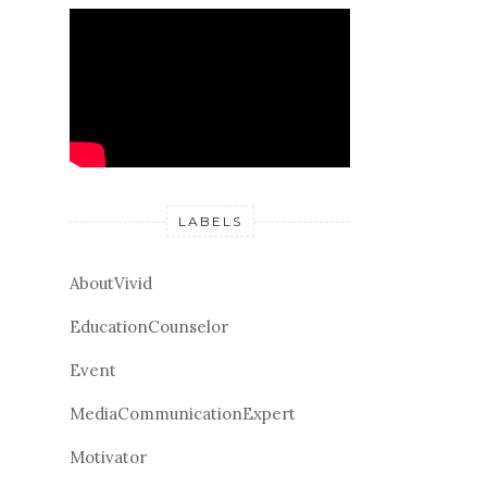
LABELS
AboutVivid
EducationCounselor
Event
MediaCommunicationExpert
Motivator