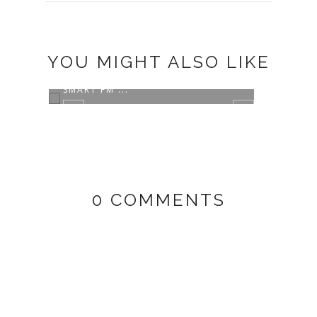
YOU MIGHT ALSO LIKE
NARASUMBER TALKSHOW RADIO
SMART FM ...
0 COMMENTS
BINT
STAR