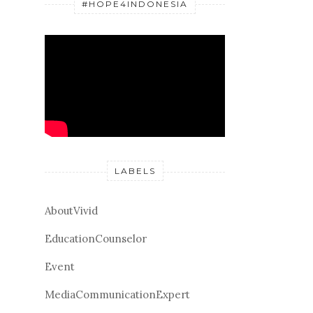
#HOPE4INDONESIA
LABELS
AboutVivid
EducationCounselor
Event
MediaCommunicationExpert