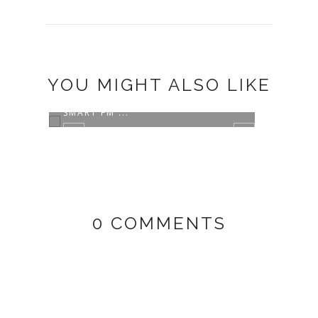
YOU MIGHT ALSO LIKE
NARASUMBER TALKSHOW RADIO
SMART FM ...
0 COMMENTS
BINT