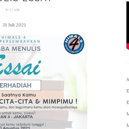
6:27 AM
31 Juli 2021
A
E
E
M
M