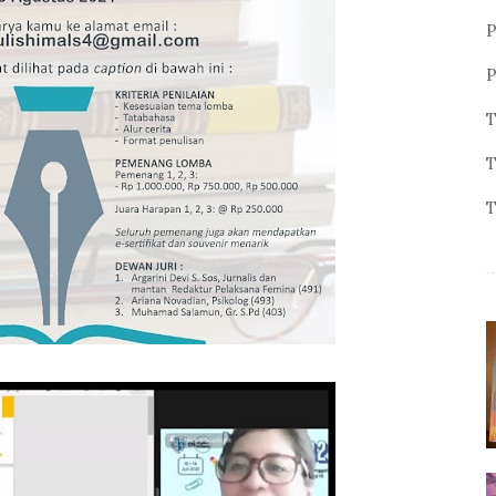
P
P
T
T
T