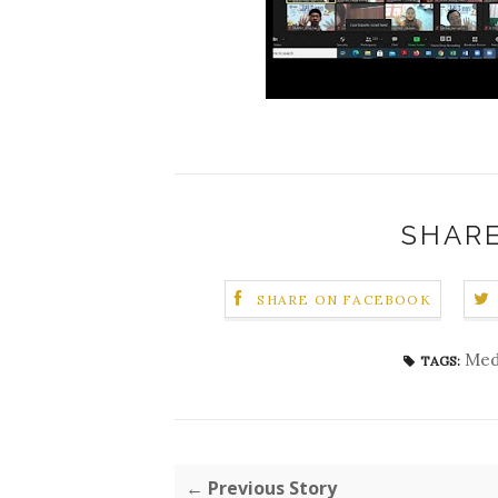
SHARE
SHARE ON FACEBOOK
Med
TAGS:
← Previous Story