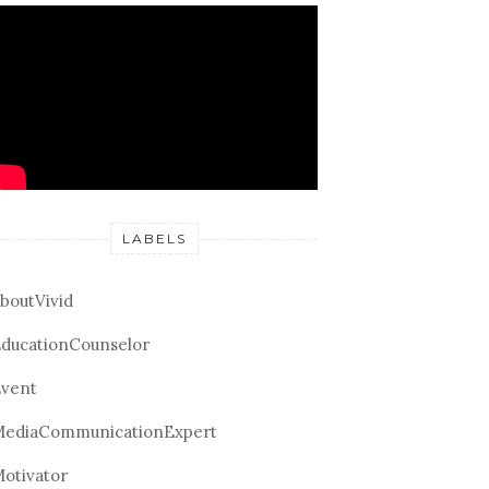
LABELS
boutVivid
ducationCounselor
vent
ediaCommunicationExpert
otivator