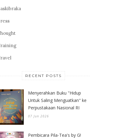
askibraka
ress
hought
raining
ravel
RECENT POSTS
Menyerahkan Buku "Hidup
Untuk Saling Menguatkan" ke
Perpustakaan Nasional RI
07 Jun 2026
Pembicara Pila-Tea's by G!