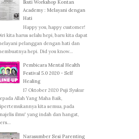
Ikuti Workshop Kontan
SUMBER BINCANG
TRAINER PELATIHAN
NARA
Academy : Melayani dengan
 DI SETNEG L...
PERSONAL BRANDING...
UMUM
Hati
Happy you, happy customer!
iri kita harus selalu hepi, baru kita dapat
elayani pelanggan dengan hati dan
embuatnya hepi. Did you know...
Pembicara Mental Health
Festival 5.0 2020 - Self
Healing
17 Oktober 2020 Puji Syukur
epada Allah Yang Maha Baik,
ipertemukannya kita semua, pada
majelis ilmu' yang indah dan hangat,
ers...
Narasumber Sesi Parenting