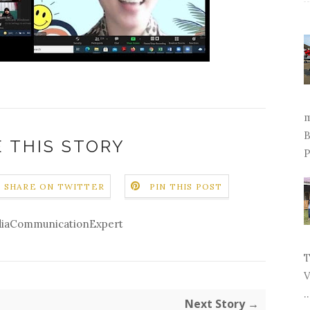
m
B
 THIS STORY
P
SHARE ON TWITTER
PIN THIS POST
iaCommunicationExpert
T
V
..
Next Story →