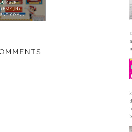
SUMBER
SHOP JNE
NARA
ENT COM...
BUKU
D
m
m
COMMENTS
k
d
'
b