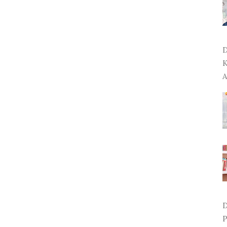
D
K
A
D
P