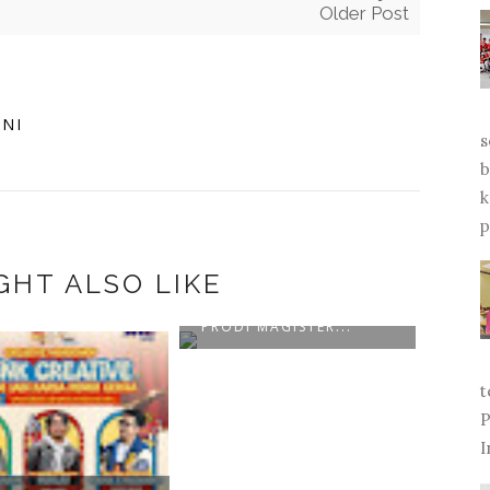
Older Post
INI
s
b
k
p
GHT ALSO LIKE
MENJADI PEMBICARA DI
PRODI MAGISTER...
t
P
I