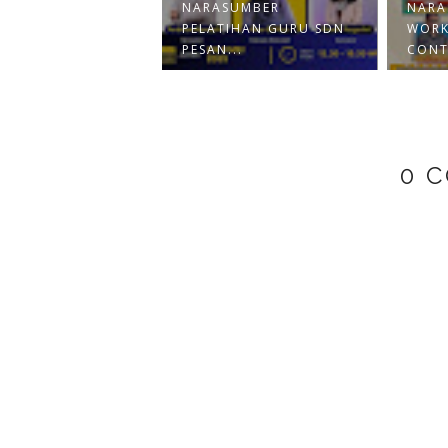
NARASUMBER
NARA
SUMBER KULIAH
PELATIHAN GURU SDN
WORK
INSTITUT ASI...
PESAN...
CONT
0 