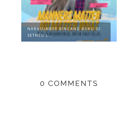
NARASUMBER BINCANG BUKU DI
TRAI
SETNEG L...
BRAN
0 COMMENTS