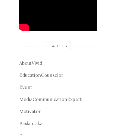
LABELS
AboutVivid
EducationCounselor
Event
MediaCommunicationExpert
Motivator
Paskibraka