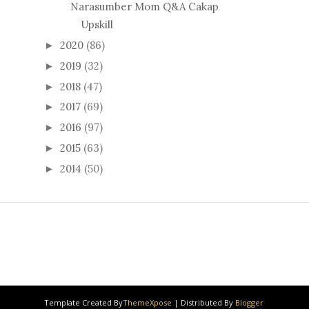
Narasumber Mom Q&A Cakap
Upskill
2020
(86)
►
2019
(32)
►
2018
(47)
►
2017
(69)
►
2016
(97)
►
2015
(63)
►
2014
(50)
►
Template Created By
ThemeXpose
| Distributed By
Blogger