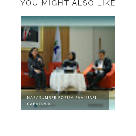
YOU MIGHT ALSO LIKE
NARASUMBER FORUM EVALUASI
NARA
CAPAIAN K...
JAMIY