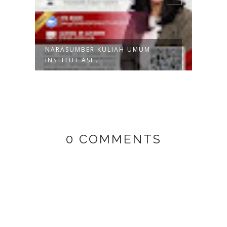
NARASUMBER KULIAH UMUM
NARA
INSTITUT ASI...
SDN 
0 COMMENTS