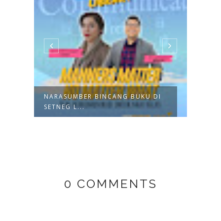
NARASUMBER BINCANG BUKU DI
TRAI
SETNEG L...
BRAN
0 COMMENTS