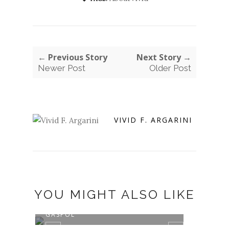
← Previous Story
Next Story →
Newer Post
Older Post
VIVID F. ARGARINI
YOU MIGHT ALSO LIKE
NOBAR FILM "KEJAR MIMPI
MERI
GASPOL"
UNTU