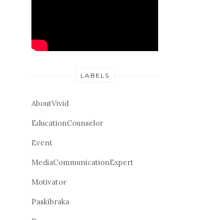
LABELS
AboutVivid
EducationCounselor
Event
MediaCommunicationExpert
Motivator
Paskibraka