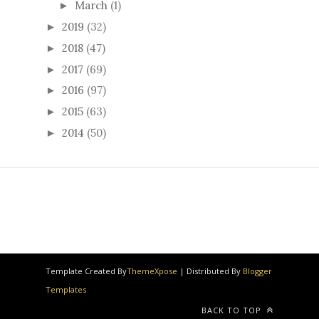
March
(1)
►
2019
(32)
►
2018
(47)
►
2017
(69)
►
2016
(97)
►
2015
(63)
►
2014
(50)
►
Template Created By
ThemeXpose
| Distributed By
Blogger
Templates
BACK TO TOP